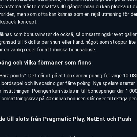
onusvinsterna måste omsättas 40 gånger innan du kan plocka ut 
världen, men som ofta kan kännas som en rejäl utmaning för de
rakeback-koncept.
räknas som bonusvinster de också, så omsättningskravet gäller
änsad till 5 dollar per snurr eller hand, något som stoppar lite
r en vanlig regel för att minska bonusabuse.
oäng och vilka förmåner som finns
“Barz points”. Det går ut på att du samlar poäng för varje 10 U
 bordsspel och livecasino ger färre poäng. Nya spelare startar
 insättningen. Poängen kan växlas in till bonuspengar där 1 00
msättningskrav på 40x innan bonusen slår över till riktiga pen
e till slots från Pragmatic Play, NetEnt och Push