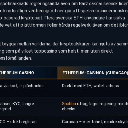
 spelmarknads regleringsanda även om Barz saknar svensk licen
 ordentliga verifieringsrutiner gör att spelare minimerar riske
ao-baserad kryptosajt. Flera svenska ETH-användare har själva
de vet att plattformen följer hårda regelverk, även om det ibla
t brygga mellan världarna, där kryptoälskaren kan njuta av sam
ng som på vilket toppcasino som helst, men utan direkt
ensförhållanden.
THEREUM CASINO
ETHEREUM-CASINON (CURACAO
a via kort, e-plånböcker,
Direkt med ETH, wallet-adress
änser, KYC, längre
Snabba
uttag, lägre reglering, mind
ngstid
checks
 – strikt reglerad
Curacao – mer frihet, mindre skyd