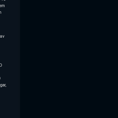
dem
n
 av
SD
0
gar,