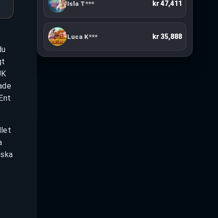
kr 24,135
Jack J***
kr 47,411
Isla T***
du
gt
UK
rade
tEnt
llet
a
nska