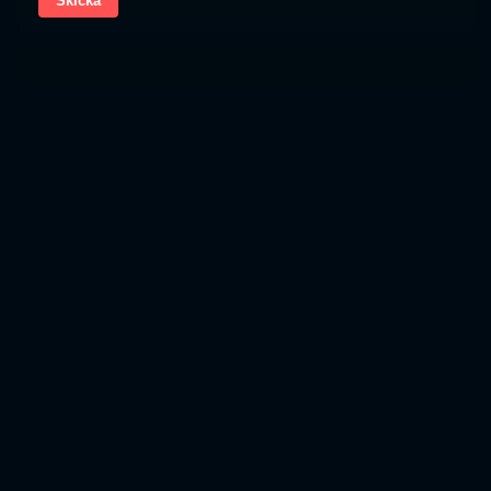
Skicka