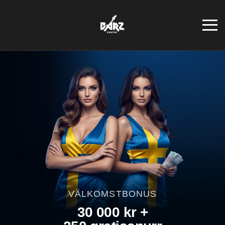
VÄLKOMSTBONUS
30 000 kr +