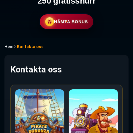
250 gratissnurr
HÄMTA BONUS
Hem
Kontakta oss
Kontakta oss