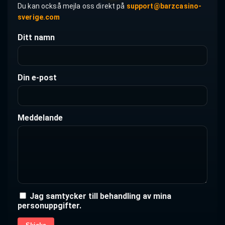
Du kan också mejla oss direkt på
support@barzcasino-
sverige.com
Ditt namn
Din e-post
Meddelande
Jag samtycker till behandling av mina
personuppgifter.