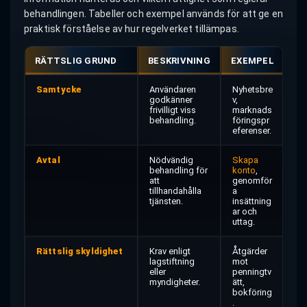
behandlingen. Tabeller och exempel används för att ge en
praktisk förståelse av hur regelverket tillämpas.
RÄTTSLIG GRUND
BESKRIVNING
EXEMPEL
Samtycke
Användaren
Nyhetsbre
godkänner
v,
frivilligt viss
marknads
behandling.
föringspr
eferenser.
Avtal
Nödvändig
Skapa
behandling för
konto
,
att
genomför
tillhandahålla
a
tjänsten.
insättning
ar och
uttag.
Rättslig skyldighet
Krav enligt
Åtgärder
lagstiftning
mot
eller
penningtv
myndigheter.
ätt,
bokföring
.