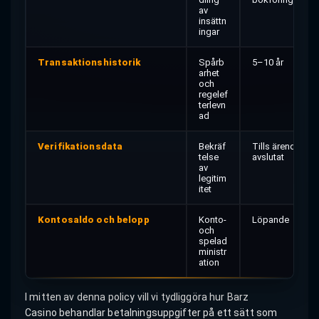
av
insättn
ingar
Transaktionshistorik
Spårb
5–10 år
arhet
och
regelef
terlevn
ad
Verifikationsdata
Bekräf
Tills ärendet är
telse
avslutat
av
legitim
itet
Kontosaldo och belopp
Konto-
Löpande
och
spelad
ministr
ation
I mitten av denna policy vill vi tydliggöra hur Barz
Casino behandlar betalningsuppgifter på ett sätt som