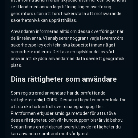
att informationen förblir skyddad även när den behandlas
i ett land med annan lagstiftning. Ingen överföring
genomförs utan att först säkerställa att motsvarande
säkerhetsnivå kan upprätthållas.
Användaren informeras alltid om dessa överföringar när
de är relevanta. Vi analyserar noggrant varje leverantörs
säkerhetspolicy och tekniska kapacitet innan något
samarbete initieras. Detta är en självklar del av vårt
ansvar att skydda användarnas data oavsett geografisk
plats.
Dina rättigheter som användare
Som registrerad användare har du omfattande
rättigheter enligt GDPR. Dessa rättigheter är centrala för
att du ska ha kontroll över dina egna uppgifter.
Plattformen erbjuder smidiga metoder för att utöva
dessa rättigheter, och vår kundsupport bistår vid behov.
Nedan finns en detaljerad översikt av de rättigheter du
kan använda i samband med vår tjänst.