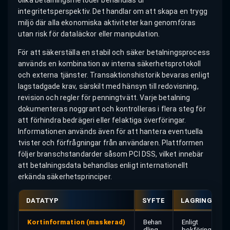
integritetsperspektiv. Det handlar om att skapa en trygg
miljö där alla ekonomiska aktiviteter kan genomföras
utan risk för dataläckor eller manipulation.
För att säkerställa en stabil och säker betalningsprocess
används en kombination av interna säkerhetsprotokoll
och externa tjänster. Transaktionshistorik bevaras enligt
lagstadgade krav, särskilt med hänsyn till redovisning,
revision och regler för penningtvätt. Varje betalning
dokumenteras noggrant och kontrolleras i flera steg för
att förhindra bedrägeri eller felaktiga överföringar.
Informationen används även för att hantera eventuella
tvister och förfrågningar från användaren. Plattformen
följer branschstandarder såsom PCI DSS, vilket innebär
att betalningsdata behandlas enligt internationellt
erkända säkerhetsprinciper.
DATATYP
SYFTE
LAGRINGSTID
Kortinformation (maskerad)
Behan
Enligt
dling
bokföringslag