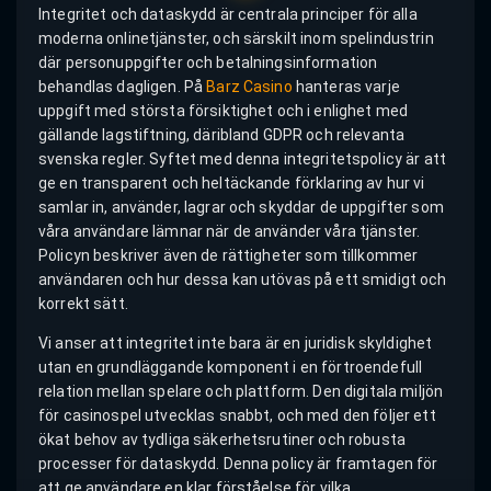
Integritet och dataskydd är centrala principer för alla
moderna onlinetjänster, och särskilt inom spelindustrin
där personuppgifter och betalningsinformation
behandlas dagligen. På
Barz Casino
hanteras varje
uppgift med största försiktighet och i enlighet med
gällande lagstiftning, däribland GDPR och relevanta
svenska regler. Syftet med denna integritetspolicy är att
ge en transparent och heltäckande förklaring av hur vi
samlar in, använder, lagrar och skyddar de uppgifter som
våra användare lämnar när de använder våra tjänster.
Policyn beskriver även de rättigheter som tillkommer
användaren och hur dessa kan utövas på ett smidigt och
korrekt sätt.
Vi anser att integritet inte bara är en juridisk skyldighet
utan en grundläggande komponent i en förtroendefull
relation mellan spelare och plattform. Den digitala miljön
för casinospel utvecklas snabbt, och med den följer ett
ökat behov av tydliga säkerhetsrutiner och robusta
processer för dataskydd. Denna policy är framtagen för
att ge användare en klar förståelse för vilka