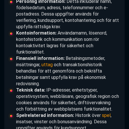
Personlig information:
Detta inkluderar namn,
födelsedatum, adress, telefonnummer och e-
postadress. Dessa uppgifter används för
verifiering, kundsupport, kontohantering och för att
uppfylla rättsliga krav.
Kontoinformation:
Användarnamn, lösenord,
kontohistorik och kommunikation som rör
kontoaktivitet lagras för säkerhet och
funktionalitet.
Finansiell information:
Betalningsmetoder,
insättningar,
uttag
och transaktionshistorik
behandlas för att genomföra och bekräfta
betalningar samt uppfylla krav på ekonomisk
redovisning.
Teknisk data:
IP-adresser, enhetstyper,
operativsystem, webbläsare, geografisk region och
cookies används för säkerhet, driftövervakning
och förbättring av webbplatsens funktionalitet.
Spelrelaterad information:
Historik över
spel
,
insatser, vinster och bonusanvändning. Dessa
uppgifter används för kundsupport,