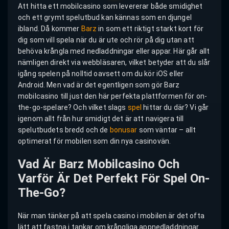
Att hitta ett mobilcasino som levererar både smidighet
och ett grymt spelutbud kan kännas som en djungel
ibland. Då kommer
Barz
in som ett riktigt starkt kort för
dig som vill spela när du är ute och rör på dig utan att
behöva krångla med nedladdningar eller appar. Här går allt
nämligen direkt via webbläsaren, vilket betyder att du slår
igång spelen på nolltid oavsett om du kör iOS eller
Android. Men vad är det egentligen som gör Barz
mobilcasino till just den här perfekta plattformen för on-
the-go-spelare? Och vilket slags
spel
hittar du där? Vi går
igenom allt från hur smidigt det är att navigera till
spelutbudets bredd och de
bonusar
som väntar – allt
optimerat för mobilen som din nya casinovän.
Vad Är Barz Mobilcasino Och
Varför Är Det Perfekt För Spel On-
The-Go?
När man tänker på att spela casino i mobilen är det ofta
lätt att fastna i tankar om krångliga appnedladdningar