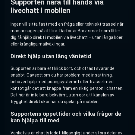
Supporten nära till hands via
livechatt i mobilen
Ingen vill sitta fast med en fråga eller tekniskt trassel när
man är sugen på att lira. Därför är Barz smart som låter
dig få hjälp direkt i mobilen via livechatt – utan långa köer
eller krångliga mailväxlingar.
Direkt hjälp utan lång väntetid
Supporten är bara ett klick bort, och oftast svarar de
snabbt. Oavsett om du har problem med insättning,
behöver hjälp med poängsystemet eller trassel med
kontot går det att knappa fram en riktig person i chatten.
Det här är inte bara bekvämt, utan gör att känslan av
trygghet direkt ökar när du spelar på mobilen.
Supportens öppettider och vilka frågor de
kan hjälpa till med
Vanligtvis är chattstödet tillgängligt under stora delar av