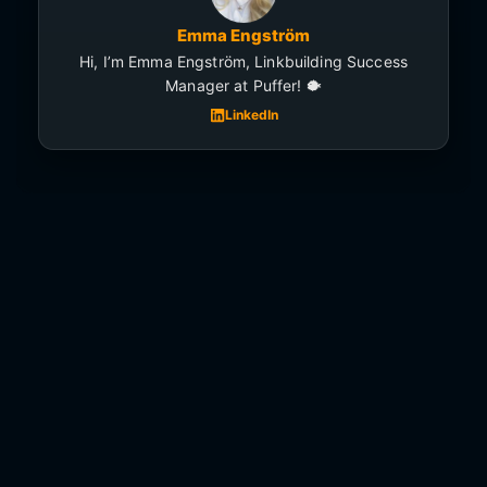
Emma Engström
Hi, I’m Emma Engström, Linkbuilding Success
Manager at Puffer! 🐡
LinkedIn