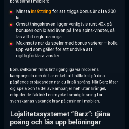
bonusarna i mobilen:
Minsta
insättning
för att trigga bonus är ofta 200
kr.
Omsättningskraven ligger vanligtvis runt 40x på
bonusen och ibland även på free spins-vinster, så
läs alltid reglerna noga.
Maxinsats när du spelar med bonus varierar – kolla
upp vad som gäller för att undvika att
ogiltigförklara vinster.
Bonusvillkoren finns lättillgängliga via mobilens
kampanjsida och det är enkelt att hålla koll på dina
pågående erbjudanden när du är på språng. När Barz låter
dig spela och ta del av kampanjer helt utan krångel,
erbjuder de faktiskt en mycket smidig lösning för
svenskarnas växande krav på casinon i mobilen.
Lojalitetssystemet “Barz”: tjäna
poäng och lås upp belöningar