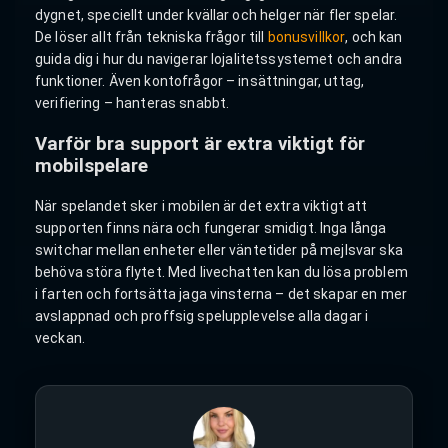
dygnet, speciellt under kvällar och helger när fler spelar.
De löser allt från tekniska frågor till
bonusvillkor
, och kan
guida dig i hur du navigerar lojalitetssystemet och andra
funktioner. Även kontofrågor – insättningar, uttag,
verifiering – hanteras snabbt.
Varför bra support är extra viktigt för
mobilspelare
När spelandet sker i mobilen är det extra viktigt att
supporten finns nära och fungerar smidigt. Inga långa
switchar mellan enheter eller väntetider på mejlsvar ska
behöva störa flytet. Med livechatten kan du lösa problem
i farten och fortsätta jaga vinsterna – det skapar en mer
avslappnad och proffsig spelupplevelse alla dagar i
veckan.