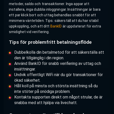
metoder, saldo och transaktioner. Inga appar att
installera, inga dubbla inloggningar. Insättningar är bara
ett par klick bort och uttag behandlas snabbt för att
minimera väntetiden. Tips: säkerställ att du har stabil
uppkoppling, och att ditt
BankID
är uppdaterat för extra
smidighet vid verifiering.
Tips för problemfritt betalningsflöde
Dubbelkolla din betalmetod för att säkerställa att
den är tillgänglig i din region.
Använd BankID för snabb verifiering av uttag och
insättningar.
Undvik offentligt WiFi när du gör transaktioner för
ökad säkerhet.
Håll koll på minsta och största insättning så du
inte stöter på onödiga problem.
Kontakta supporten direkt om något strular, de är
snabba med att hjälpa via livechatt.