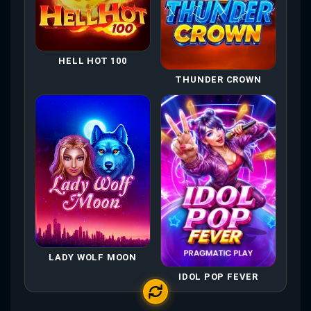
HELL HOT 100
THUNDER CROWN
LADY WOLF MOON
IDOL POP FEVER